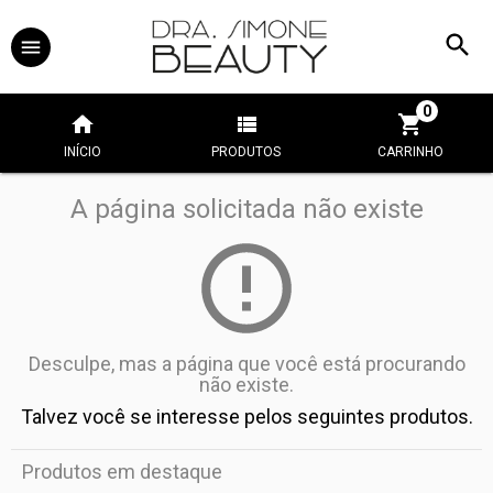
0
INÍCIO
PRODUTOS
CARRINHO
A página solicitada não existe
Desculpe, mas a página que você está procurando
não existe.
Talvez você se interesse pelos seguintes produtos.
Produtos em destaque