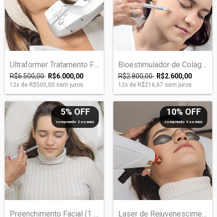
Ultraformer Tratamento Facial (Full Face...
Bioestimulador de Colágeno
R$6.500,00
R$6.000,00
R$2.800,00
R$2.600,00
12
x de
R$500,00
sem juros
12
x de
R$216,67
sem juros
5% OFF
10% OFF
comprando 2 ou mais
comprando 3 ou mais
Preenchimento Facial (1 seringa)
Laser de Rejuvenescimento Facial, Pescoç...