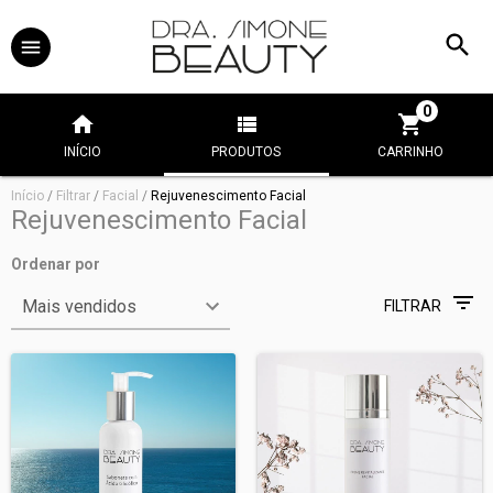
0
INÍCIO
PRODUTOS
CARRINHO
Início
/
Filtrar
/
Facial
/
Rejuvenescimento Facial
Rejuvenescimento Facial
Ordenar por
FILTRAR