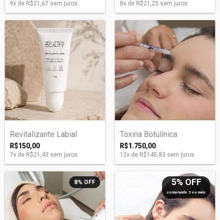
9
x de
R$21,67
sem juros
8
x de
R$21,25
sem juros
Revitalizante Labial
Toxina Botulínica
R$150,00
R$1.750,00
7
x de
R$21,43
sem juros
12
x de
R$145,83
sem juros
5% OFF
8
%
OFF
comprando 2 ou mais