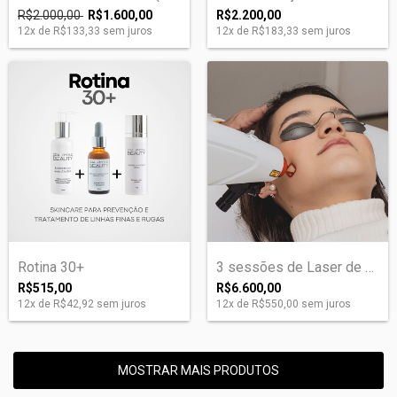
R$2.000,00
R$1.600,00
R$2.200,00
12
x de
R$133,33
sem juros
12
x de
R$183,33
sem juros
Rotina 30+
3 sessões de Laser de Rejuvenescimento F...
R$515,00
R$6.600,00
12
x de
R$42,92
sem juros
12
x de
R$550,00
sem juros
MOSTRAR MAIS PRODUTOS