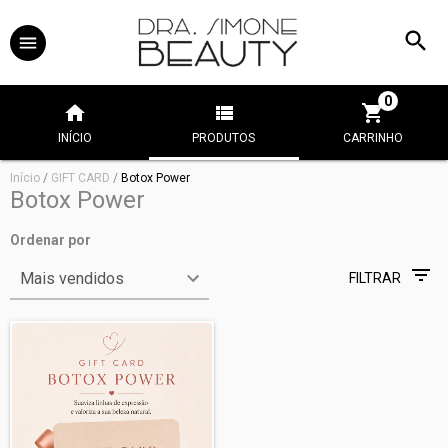
0
INÍCIO
PRODUTOS
CARRINHO
Início
/
GIFT CARD
/
Botox Power
Botox Power
Ordenar por
FILTRAR