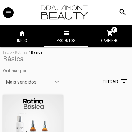
0
INÍCIO
PRODUTOS
CARRINHO
Início
/
Rotinas
/
Básica
Básica
Ordenar por
FILTRAR