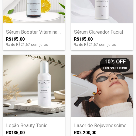
Sérum Booster Vitamina C 20%
Sérum Clareador Facial
R$195,00
R$195,00
9
x de
R$21,67
sem juros
9
x de
R$21,67
sem juros
10% OFF
comprando 3 ou mais
Loção Beauty Tonic
Laser de Rejuvenescimento Facial, Pescoç...
R$135,00
R$2.200,00