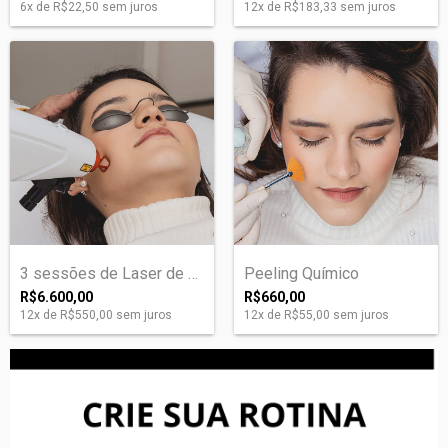
6
x de
R$22,50
sem juros
12
x de
R$183,33
sem juros
3 sessões de Laser de Rejuvenescimento F...
Peeling Químico
R$6.600,00
R$660,00
12
x de
R$550,00
sem juros
12
x de
R$55,00
sem juros