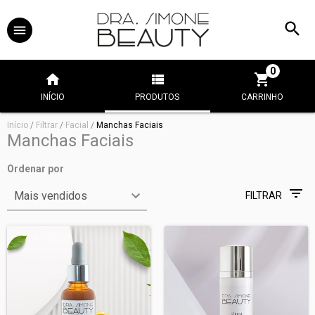
0
INÍCIO
PRODUTOS
CARRINHO
Início
/
Filtrar
/
Facial
/
Manchas Faciais
Manchas Faciais
Ordenar por
FILTRAR