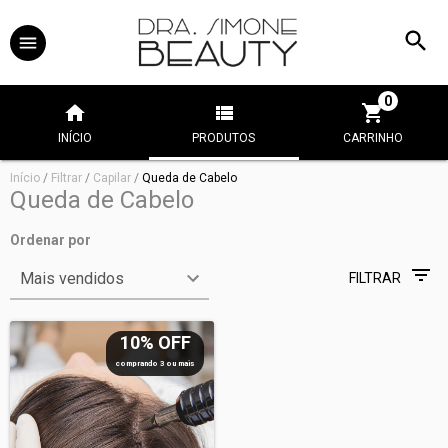
0
INÍCIO
PRODUTOS
CARRINHO
Início
/
Filtrar
/
Capilar
/
Queda de Cabelo
Queda de Cabelo
Ordenar por
FILTRAR
10% OFF
comprando 3 ou mais