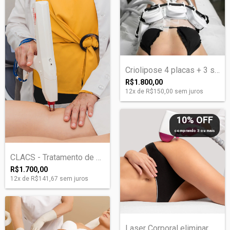
Criolipose 4 placas + 3 sessões lipocavi...
R$1.800,00
12
x de
R$150,00
sem juros
10% OFF
comprando 3 ou mais
CLACS - Tratamento de Varizes
R$1.700,00
12
x de
R$141,67
sem juros
Laser Corporal eliminar Estrias ou Cicat...