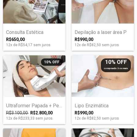
Consulta Estética
Depilação a laser área P
R$650,00
R$990,00
12
x de
R$54,17
sem juros
12
x de
R$82,50
sem juros
10% OFF
10
%
OFF
comprando 3 ou mais
Ultraformer Papada + Pescoço
Lipo Enzimática
R$3.100,00
R$2.800,00
R$990,00
12
x de
R$233,33
sem juros
12
x de
R$82,50
sem juros