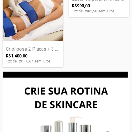
R$990,00
12
x de
R$82,50
sem juros
Criolipose 2 Placas + 3 Sessões Lipocavi...
R$1.400,00
12
x de
R$116,67
sem juros