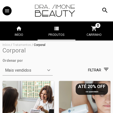
0
INÍCIO
PRODUTOS
CARRINHO
Início
/
Tratamentos
/
Corporal
Corporal
Ordenar por
FILTRAR
ATÉ 20% OFF
em quantidade