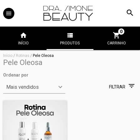
0
INÍCIO
PRODUTOS
CARRINHO
Início
/
Rotinas
/
Pele Oleosa
Pele Oleosa
Ordenar por
FILTRAR