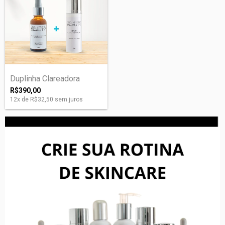
Duplinha Clareadora
R$390,00
12
x de
R$32,50
sem juros