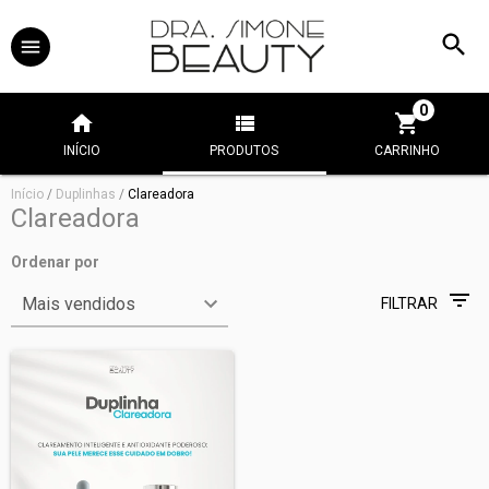
0
INÍCIO
PRODUTOS
CARRINHO
Início
/
Duplinhas
/
Clareadora
Clareadora
Ordenar por
FILTRAR